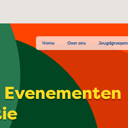
Home
Over ons
Jeugdgroepe
| Evenementen
tie