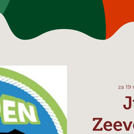
za 19
J
Zeev