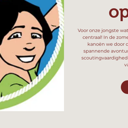
o
Voor onze jongste wat
centraal! In de zom
kanoën we door d
spannende avonture
scoutingvaardighed
v