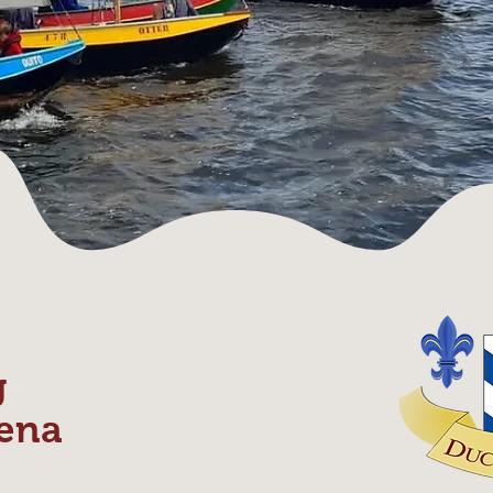
g
ena