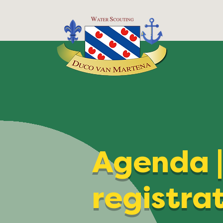
Agenda 
registra