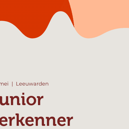
 mei
  |  
Leeuwarden
unior
erkenner