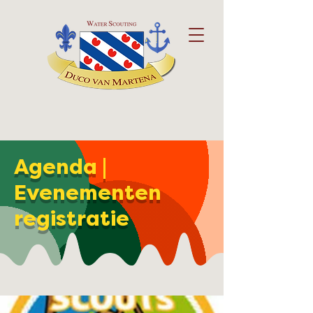
Agenda |
Evenementen
registratie