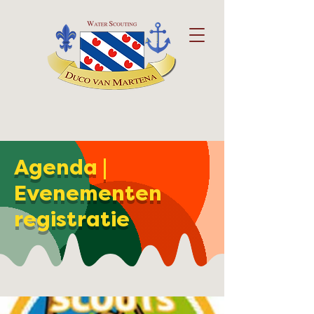
Agenda |
Evenementen
registratie