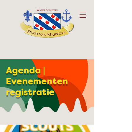
Agenda |
Evenementen
registratie