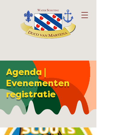
Agenda |
Evenementen
registratie