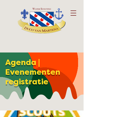
Agenda |
Evenementen
registratie