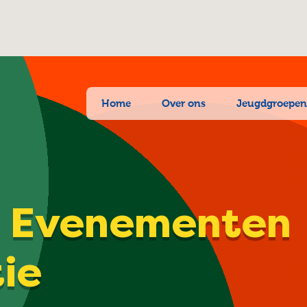
Home
Over ons
Jeugdgroepe
| Evenementen
tie