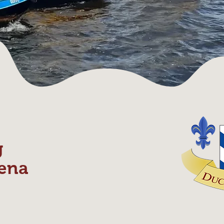
g
ena