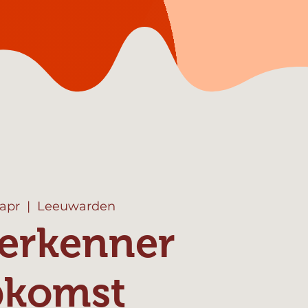
 apr
  |  
Leeuwarden
erkenner
pkomst