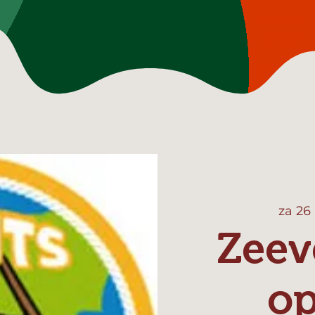
za 26
Zeev
o