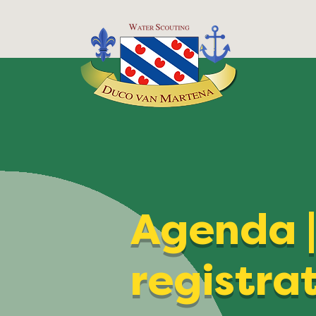
Agenda 
registra