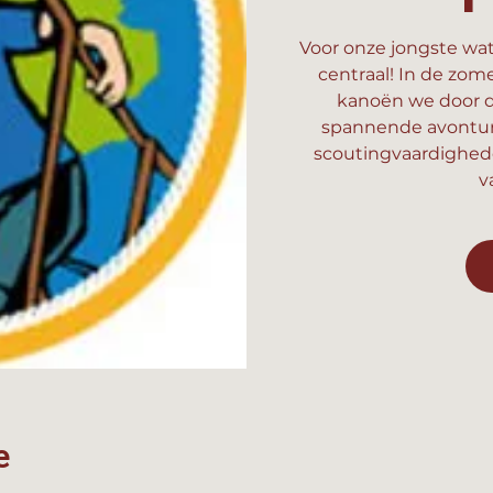
Voor onze jongste wat
centraal! In de zom
kanoën we door d
spannende avonture
scoutingvaardighed
v
e