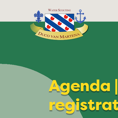
Agenda 
registra