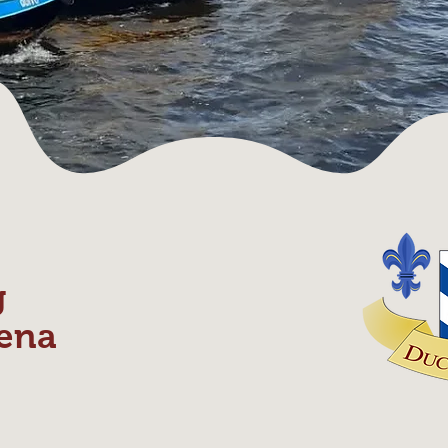
g
ena