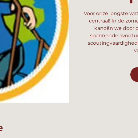
Voor onze jongste wat
centraal! In de zom
kanoën we door d
spannende avonture
scoutingvaardighed
v
e