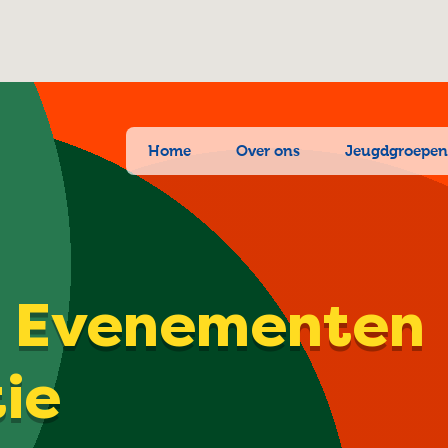
Home
Over ons
Jeugdgroepe
| Evenementen
tie