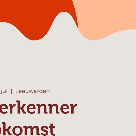
 jul
  |  
Leeuwarden
erkenner
pkomst