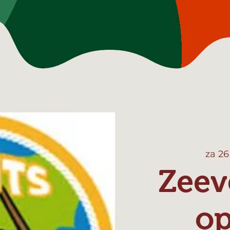
za 26
Zeev
o