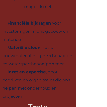
mogelijk met:
•
Financiële bijdragen
voor
investeringen in ons gebouw en
materieel
•
Materiële steun
, zoals
bouwmaterialen, gereedschappen
en watersportbenodigdheden
•
Inzet en expertise
, door
bedrijven en organisaties die ons
helpen met onderhoud en
projecten