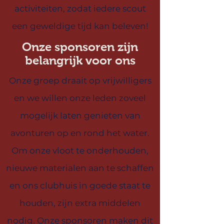
activiteiten, zodat iedere scout
een geweldige tijd kan beleven!
Onze sponsoren zijn
belangrijk voor ons
Onze groep draait op vrijwilligers
en we willen onze leden zoveel
mogelijk laten genieten van
avonturen op en rond het water.
Om onze vloot te onderhouden,
nieuwe materialen aan te schaffen
en ons clubhuis in goede staat te
houden, zijn extra middelen
nodig. Onze sponsoren maken dit