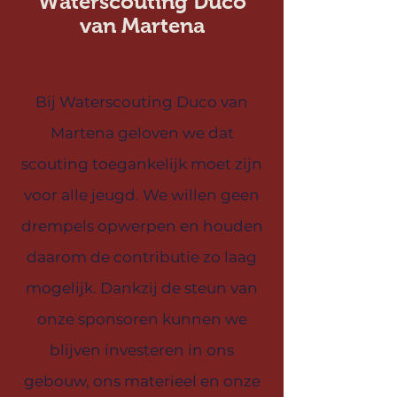
Waterscouting Duco
van Martena
Bij Waterscouting Duco van
Martena geloven we dat
scouting toegankelijk moet zijn
voor alle jeugd. We willen geen
drempels opwerpen en houden
daarom de contributie zo laag
mogelijk. Dankzij de steun van
onze sponsoren kunnen we
blijven investeren in ons
gebouw, ons materieel en onze