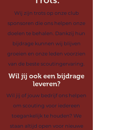
Trots.
Wij zijn trots op onze club
sponsoren die ons helpen onze
doelen te behalen. Dankzij hun
bijdrage kunnen wij blijven
groeien en onze leden voorzien
van de beste scoutingervaring.
Wil jij ook een bijdrage
leveren?
Wil jij of jouw bedrijf ons helpen
om scouting voor iedereen
toegankelijk te houden? We
staan altijd open voor nieuwe