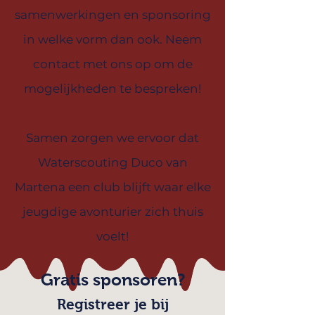
samenwerkingen en sponsoring
in welke vorm dan ook. Neem
contact met ons op om de
mogelijkheden te bespreken!
Samen zorgen we ervoor dat
Waterscouting Duco van
Martena een club blijft waar elke
jeugdige avonturier zich thuis
voelt!
Gratis sponsoren?
Registreer je bij