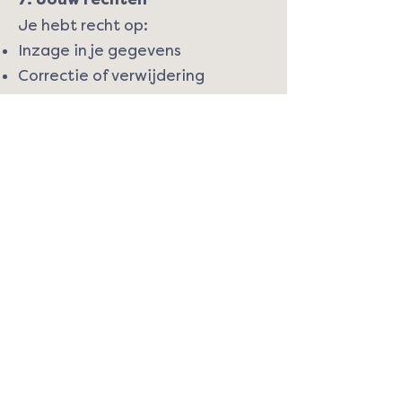
Je hebt recht op:
Inzage in je gegevens
Correctie of verwijdering
Beperking van verwerking
Bezwaar tegen verwerking
Overdraagbaarheid van
gegevens
Stuur hiervoor een verzoek
naar
secretariaat@scoutduco.nl
.
8. Cookies
Onze website gebruikt alleen
functionele en geanonimiseerde
analytische cookies. Zie ons
cookiebeleid voor meer