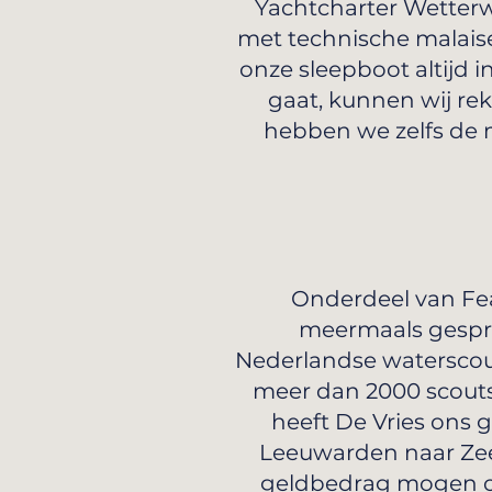
Yachtcharter Wetterw
met technische malais
onze sleepboot altijd 
gaat, kunnen wij re
hebben we zelfs de 
Onderdeel van Fe
meermaals gespro
Nederlandse waterscou
meer dan 2000 scouts 
heeft De Vries ons 
Leeuwarden naar Zeew
geldbedrag mogen on