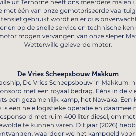
ille uit Terhorne heeft ons meerdere malen 
e met één van onze gemotoriseerde vaartui
intensief gebruikt wordt en er dus onverwach
kenen op de snelle service en technische ken
motor mogen vervangen van onze sleper Mat
Wetterwille geleverde motor.
De Vries Scheepsbouw Makkum
adship, De Vries Scheepsbouw in Makkum, he
nsord met een royaal bedrag. Eéns in de vie
ts een gezamenlijk kamp, het Nawaka. Een
is een hele logistieke operatie en daarmee 
gesponsord met ruim 400 liter diesel, om me
olde te kunnen varen. Dit jaar (2026) hebbe
tvangen, waardoor we het kampgeld voor de