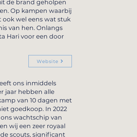
uit de brand geholpen
gen. Op kampen waarbij
t ook wel eens wat stuk
nis van hen. Onlangs
a Hari voor een door
Website
eft ons inmiddels
r jaar hebben alle
 kamp van 10 dagen met
niet goedkoop. In 2022
t ons wachtschip van
n wij een zeer royaal
 scouts, significant