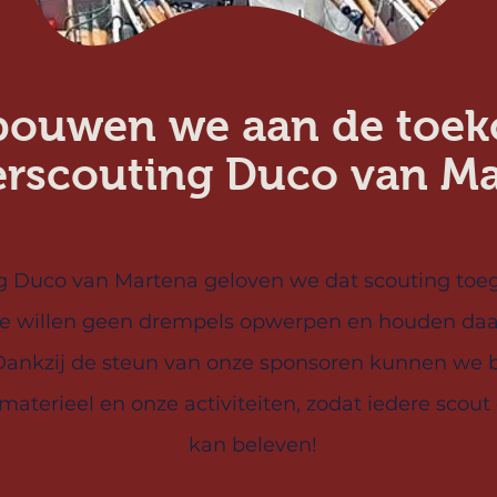
ouwen we aan de toek
rscouting Duco van Ma
g Duco van Martena geloven we dat scouting toeg
 We willen geen drempels opwerpen en houden daa
 Dankzij de steun van onze sponsoren kunnen we bl
aterieel en onze activiteiten, zodat iedere scout
kan beleven!