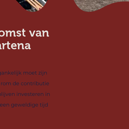
omst van
rtena
ankelijk moet zijn
rom de contributie
ijven investeren in
 een geweldige tijd