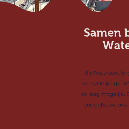
Samen b
Wate
Bij Waterscoutin
voor alle jeugd.
zo laag mogelijk.
ons gebouw, ons m