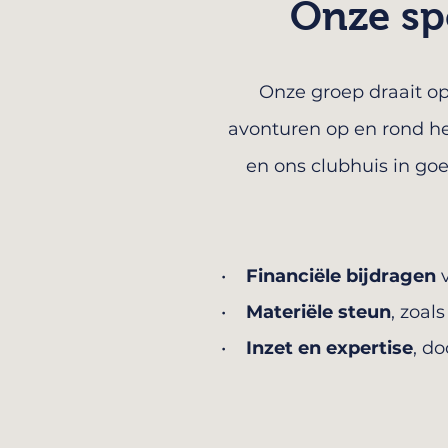
Onze sp
Onze groep draait op
avonturen op en rond he
en ons clubhuis in go
•
Financiële bijdragen
v
•
Materiële steun
, zoa
•
Inzet en expertise
, d