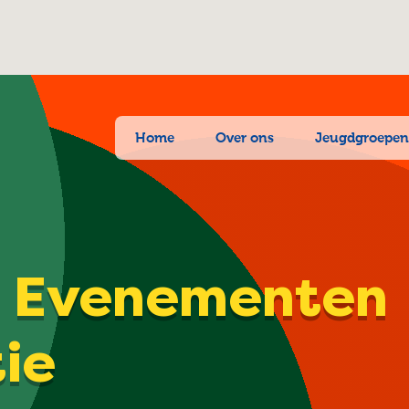
Home
Over ons
Jeugdgroepe
| Evenementen
tie