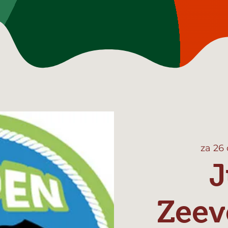
za 26
J
Zeev