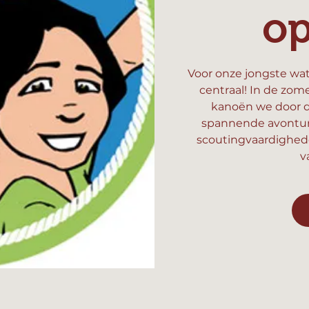
o
Voor onze jongste wat
centraal! In de zom
kanoën we door d
spannende avonture
scoutingvaardighed
v