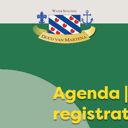
Agenda 
registra