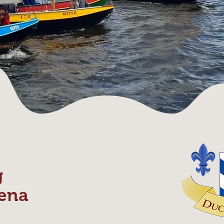
g
ena