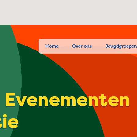
Home
Over ons
Jeugdgroepe
| Evenementen
tie