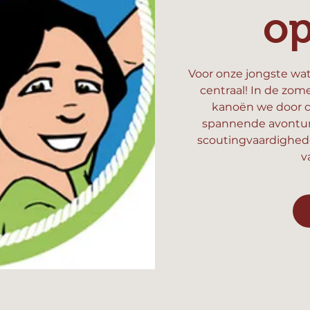
o
Voor onze jongste wat
centraal! In de zom
kanoën we door d
spannende avonture
scoutingvaardighed
v