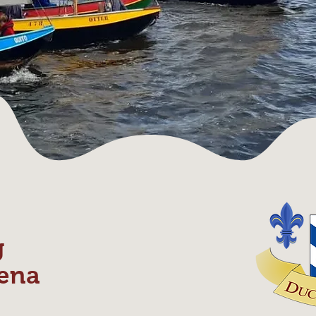
g
ena