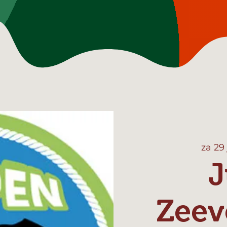
za 29
J
Zeev