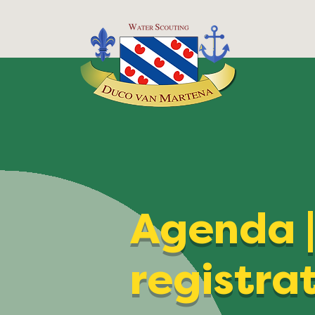
Agenda 
registra