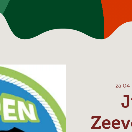
za 04
J
Zeev