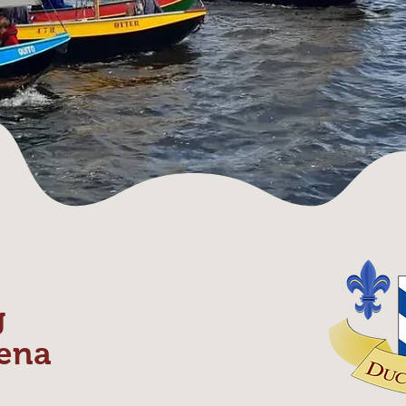
g
ena