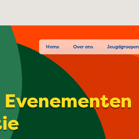
Home
Over ons
Jeugdgroepe
| Evenementen
tie