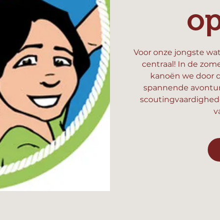
o
Voor onze jongste wat
centraal! In de zom
kanoën we door d
spannende avonture
scoutingvaardighed
v