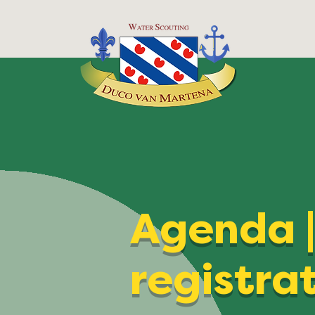
Agenda 
registra