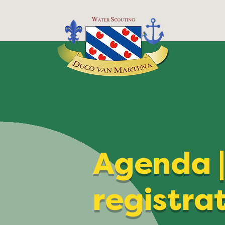
Agenda 
registra