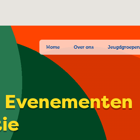
Home
Over ons
Jeugdgroepe
| Evenementen
tie