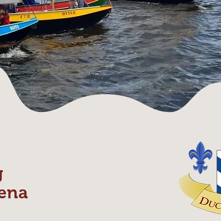
g
ena