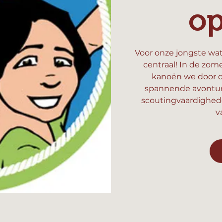
o
Voor onze jongste wat
centraal! In de zom
kanoën we door d
spannende avonture
scoutingvaardighed
v