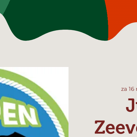
za 16
J
Zeev