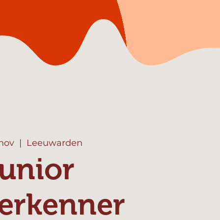
 nov
  |  
Leeuwarden
unior
erkenner