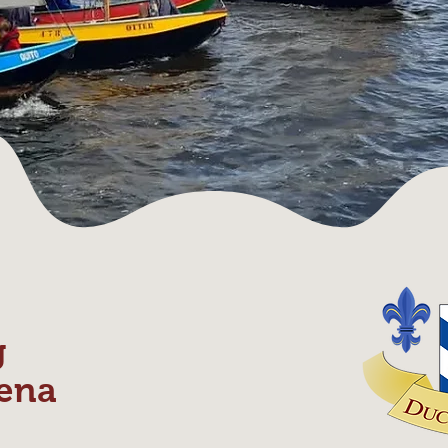
g
ena