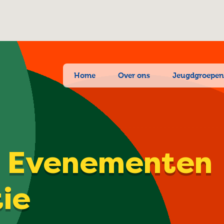
Home
Over ons
Jeugdgroepe
| Evenementen
tie