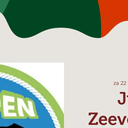
za 22
J
Zeev