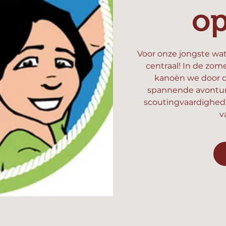
o
Voor onze jongste wat
centraal! In de zom
kanoën we door d
spannende avonture
scoutingvaardighed
v