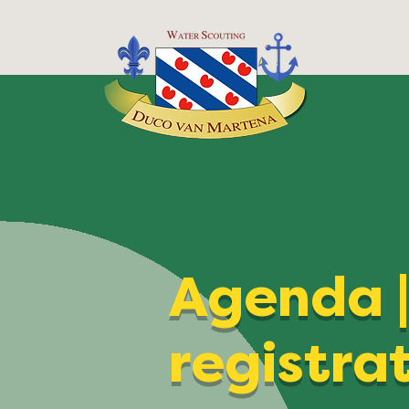
Agenda 
registra