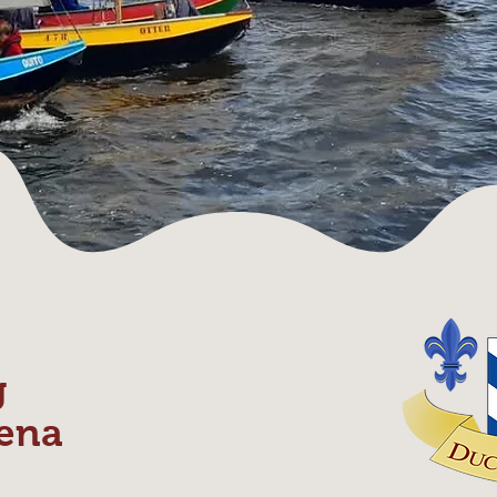
g
ena