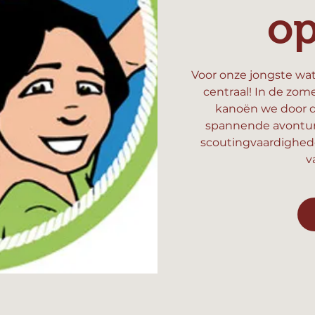
o
Voor onze jongste wat
centraal! In de zom
kanoën we door d
spannende avonture
scoutingvaardighed
v