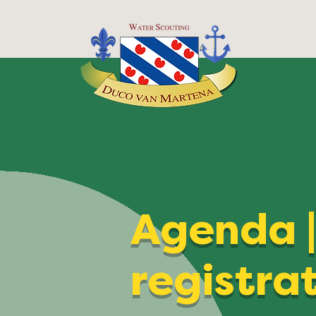
Agenda 
registra