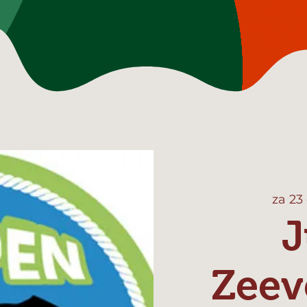
za 23
J
Zeev