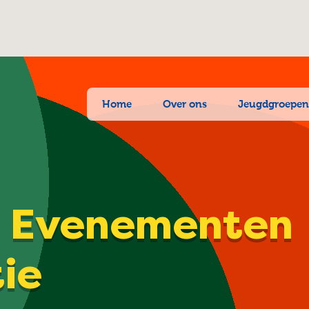
Home
Over ons
Jeugdgroepe
| Evenementen
tie