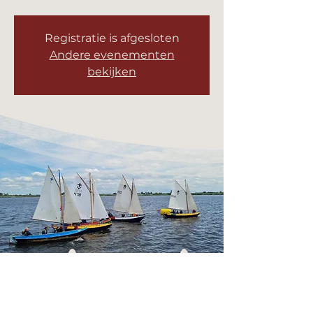
Registratie is afgesloten
Andere evenementen
bekijken
Tijd en locatie
02 aug 2025, 10:00 – 12:00
Leeuwarden, Avondsterweg 11a, 8938
AK Leeuwarden, Nederland
Deel dit evenement