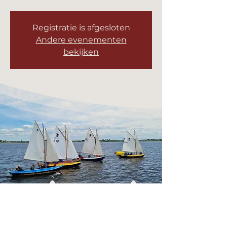
Registratie is afgesloten
Andere evenementen
bekijken
Tijd en locatie
15 nov 2025, 10:00 – 12:00
Leeuwarden, Avondsterweg 11a, 8938
AK Leeuwarden, Nederland
Deel dit evenement