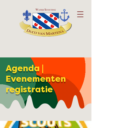
Agenda |
Evenementen
registratie