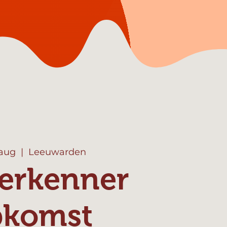
 aug
  |  
Leeuwarden
erkenner
pkomst