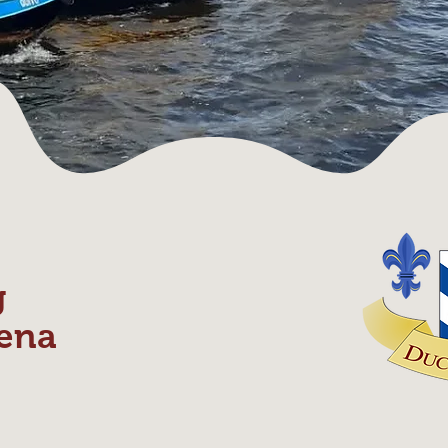
g
ena