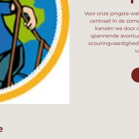
Voor onze jongste wat
centraal! In de zom
kanoën we door d
spannende avonture
scoutingvaardighed
v
e