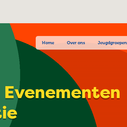
Home
Over ons
Jeugdgroepe
| Evenementen
tie