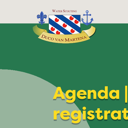
Agenda 
registra