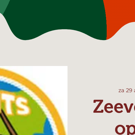
za 29
Zeev
o