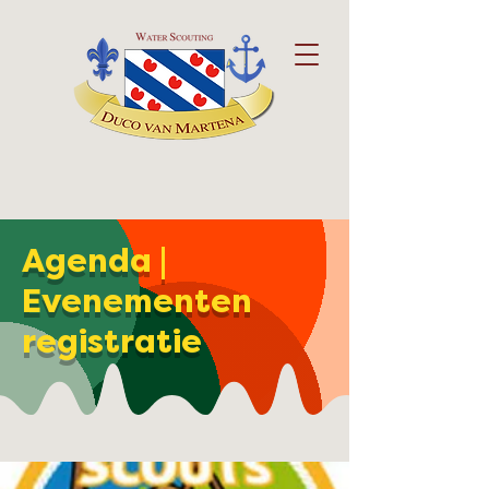
Agenda |
Evenementen
registratie