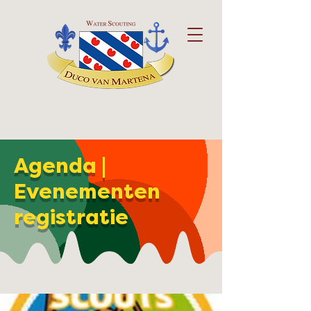
Agenda |
Evenementen
registratie