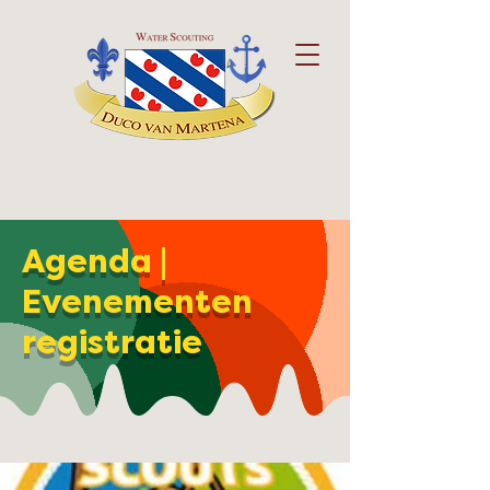
Agenda |
Evenementen
registratie