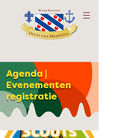
Agenda |
Evenementen
registratie