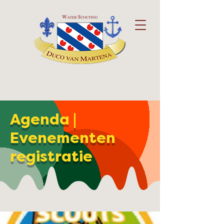
Agenda |
Evenementen
registratie