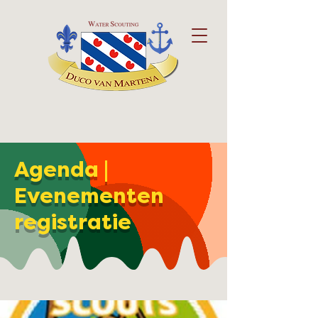
Agenda |
Evenementen
registratie