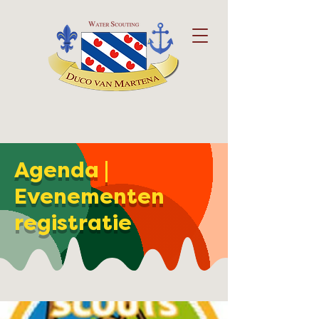
Agenda |
Evenementen
registratie