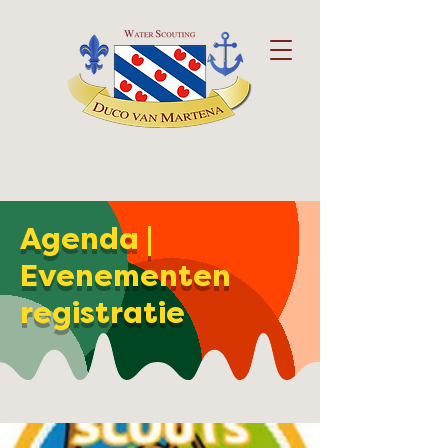
Agenda |
Evenementen
registratie