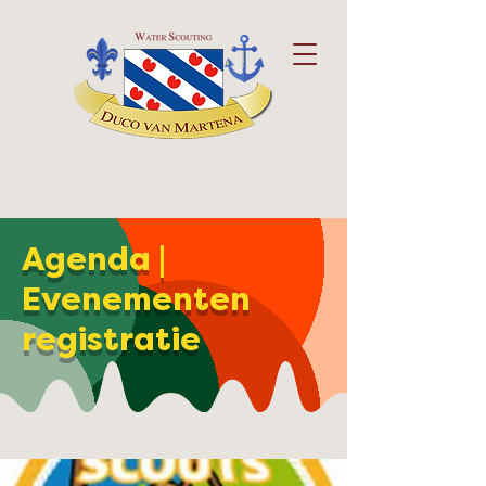
Agenda |
Evenementen
registratie