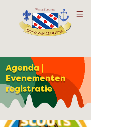
Agenda |
Evenementen
registratie