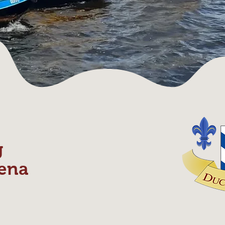
g
ena