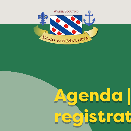
Agenda 
registra