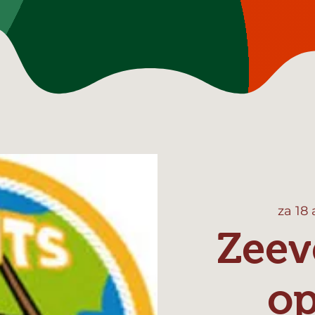
za 18
Zeev
o