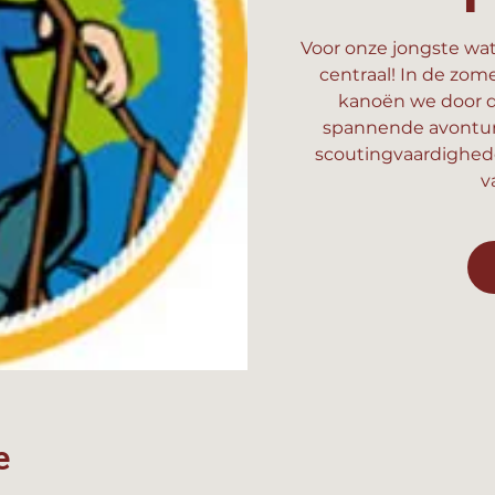
Voor onze jongste wat
centraal! In de zom
kanoën we door d
spannende avonture
scoutingvaardighed
v
e