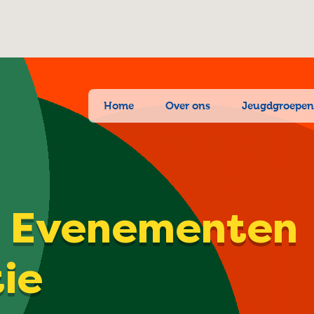
Home
Over ons
Jeugdgroepe
| Evenementen
tie