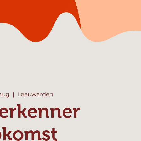
 aug
  |  
Leeuwarden
erkenner
pkomst