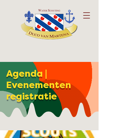
Agenda |
Evenementen
registratie