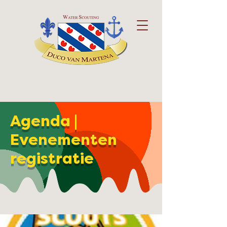
Agenda |
Evenementen
registratie