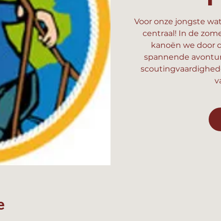
Voor onze jongste wat
centraal! In de zom
kanoën we door d
spannende avonture
scoutingvaardighed
v
e