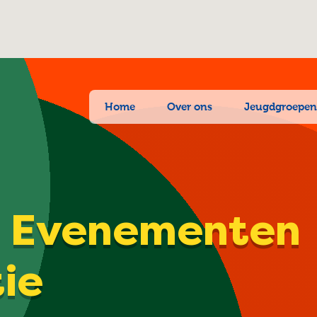
Home
Over ons
Jeugdgroepe
| Evenementen
tie