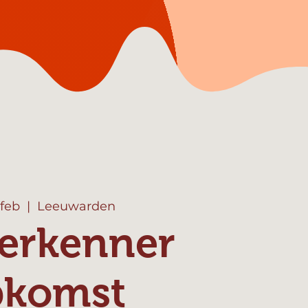
 feb
  |  
Leeuwarden
erkenner
pkomst