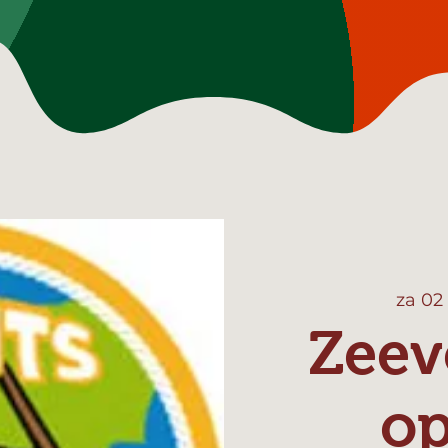
za 02
Zeev
o