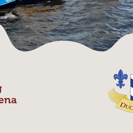
g
ena