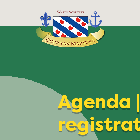
Agenda 
registra