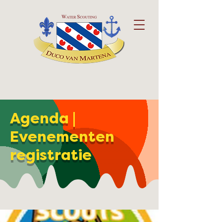
Agenda |
Evenementen
registratie