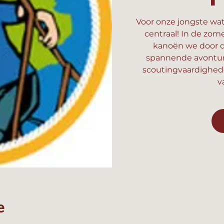
Voor onze jongste wat
centraal! In de zom
kanoën we door d
spannende avonture
scoutingvaardighed
v
e