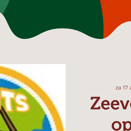
za 17
Zeev
o