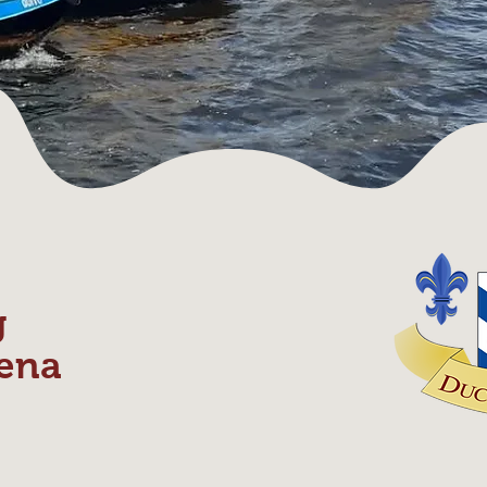
g
ena