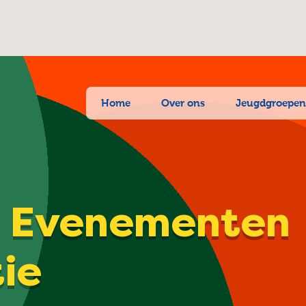
Home
Over ons
Jeugdgroepe
| Evenementen
tie