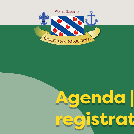
Agenda 
registra