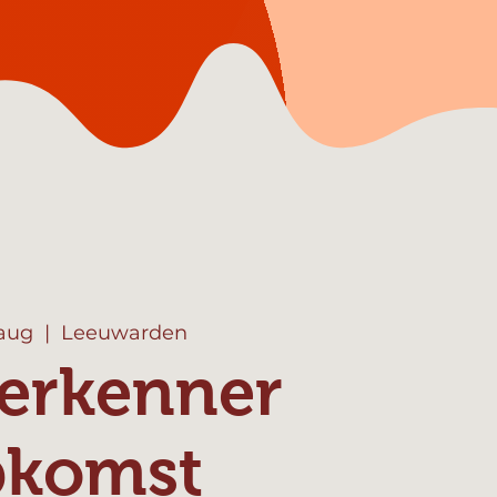
 aug
  |  
Leeuwarden
erkenner
pkomst