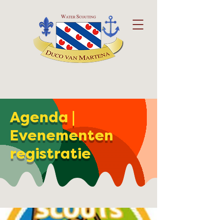
Agenda |
Evenementen
registratie