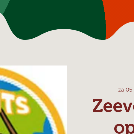
za 05
Zeev
o