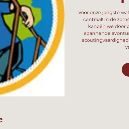
Voor onze jongste wat
centraal! In de zom
kanoën we door d
spannende avonture
scoutingvaardighed
v
e