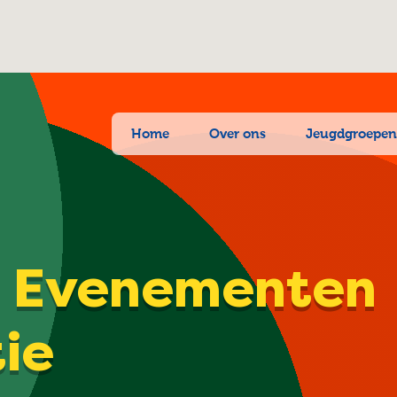
Home
Over ons
Jeugdgroepe
| Evenementen
tie