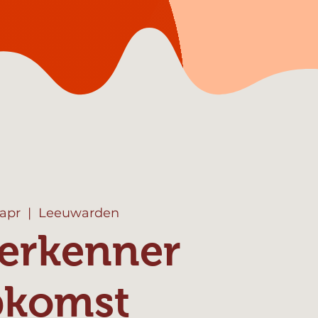
 apr
  |  
Leeuwarden
erkenner
pkomst