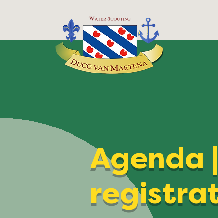
Agenda 
registra