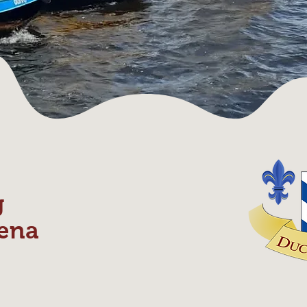
g
ena