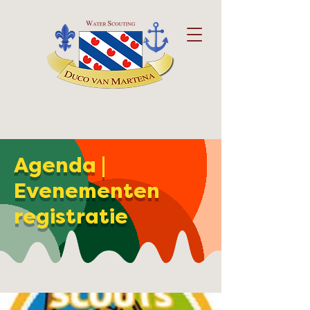
Agenda |
Evenementen
registratie