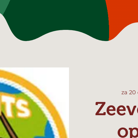
za 20
Zeev
o