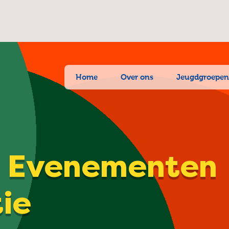
Home
Over ons
Jeugdgroepe
| Evenementen
tie