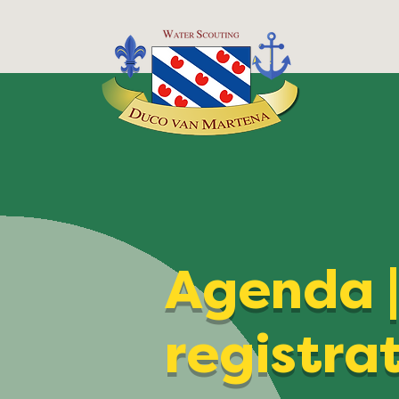
Agenda 
registra