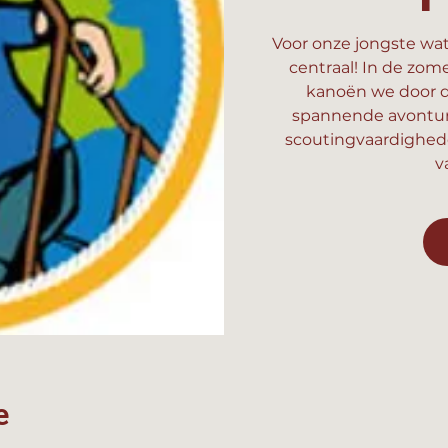
Voor onze jongste wat
centraal! In de zom
kanoën we door d
spannende avonture
scoutingvaardighed
v
e