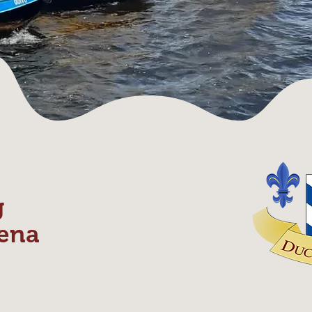
g
ena