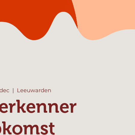
 dec
  |  
Leeuwarden
erkenner
pkomst