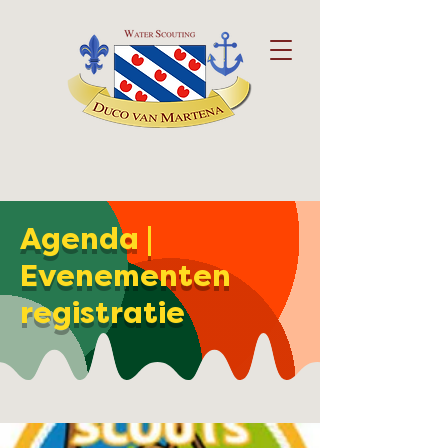
Agenda |
Evenementen
registratie