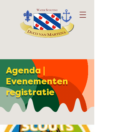
Agenda |
Evenementen
registratie