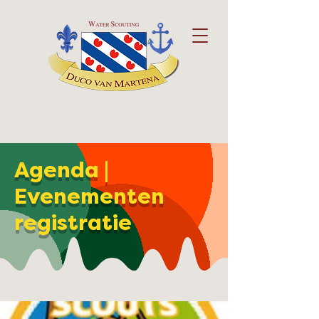
Agenda |
Evenementen
registratie