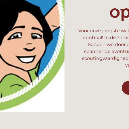
o
Voor onze jongste wat
centraal! In de zom
kanoën we door d
spannende avonture
scoutingvaardighed
v