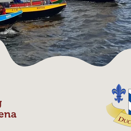
g
ena