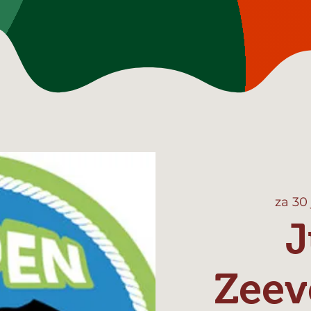
za 30
J
Zeev