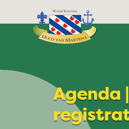
Agenda 
registra