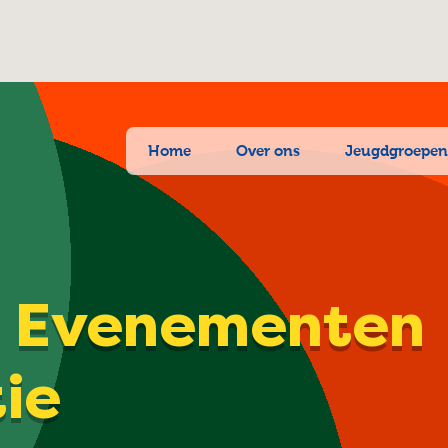
Home
Over ons
Jeugdgroepe
| Evenementen
tie