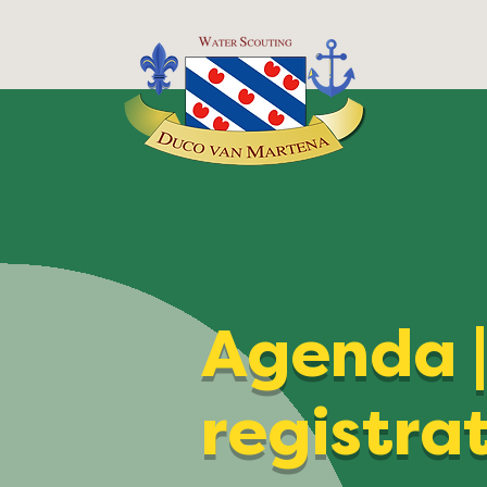
Agenda 
registra