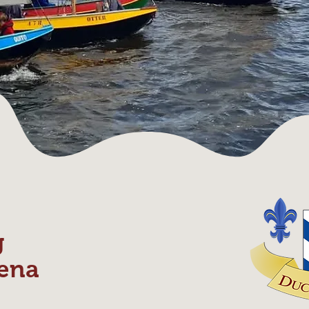
g
ena