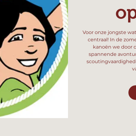
o
Voor onze jongste wat
centraal! In de zom
kanoën we door d
spannende avonture
scoutingvaardighed
v