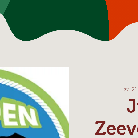
za 21 
J
Zeev