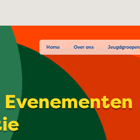
Home
Over ons
Jeugdgroepe
| Evenementen
tie