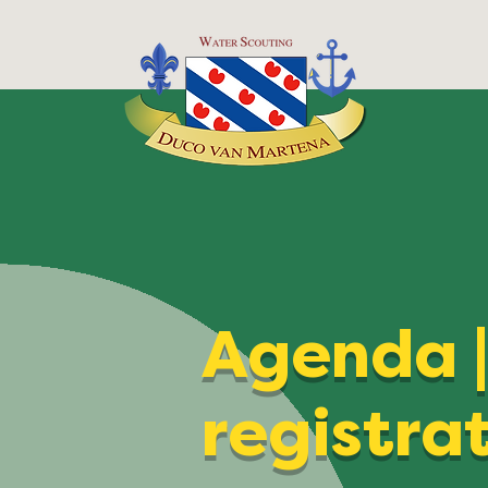
Agenda 
registra