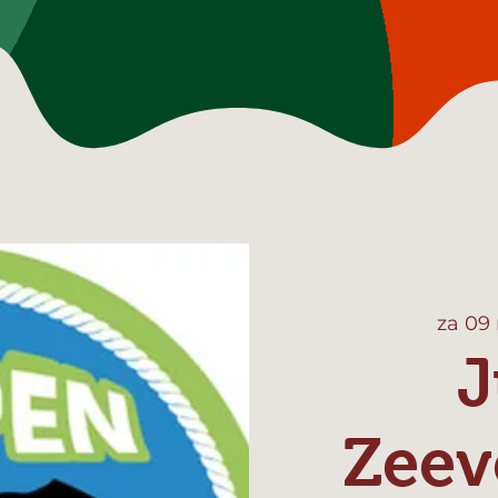
za 09
J
Zeev