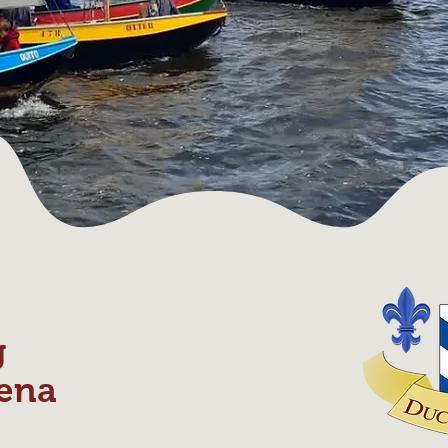
g
ena