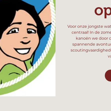
o
Voor onze jongste wat
centraal! In de zom
kanoën we door d
spannende avonture
scoutingvaardighed
v