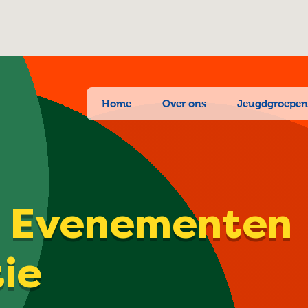
Home
Over ons
Jeugdgroepe
| Evenementen
tie