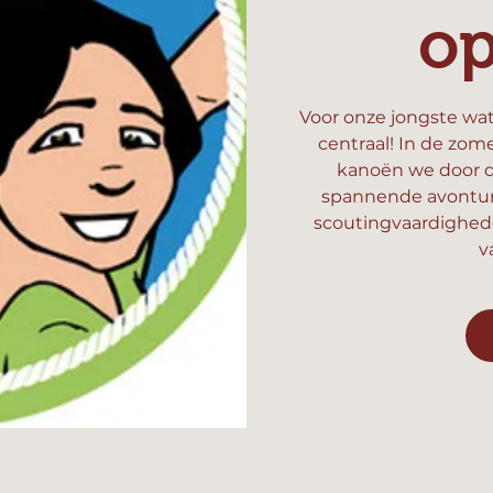
o
Voor onze jongste wat
centraal! In de zom
kanoën we door d
spannende avonture
scoutingvaardighed
v