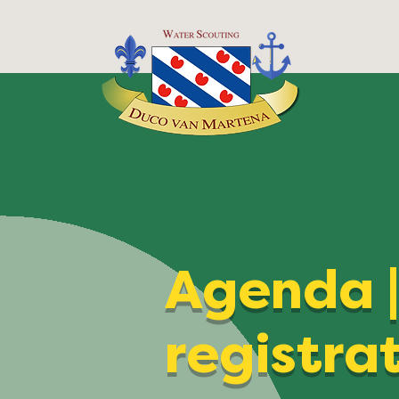
Agenda 
registra