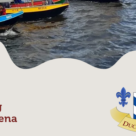
g
ena