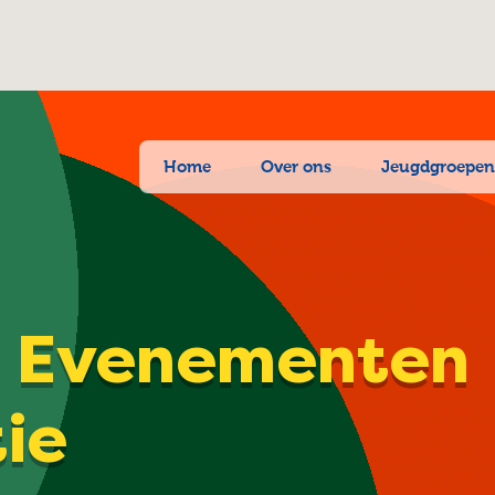
Home
Over ons
Jeugdgroepe
| Evenementen
tie