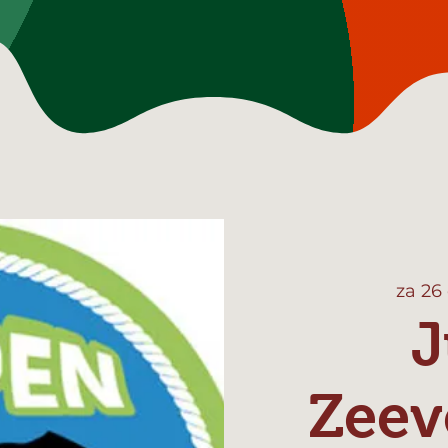
za 26
J
Zeev