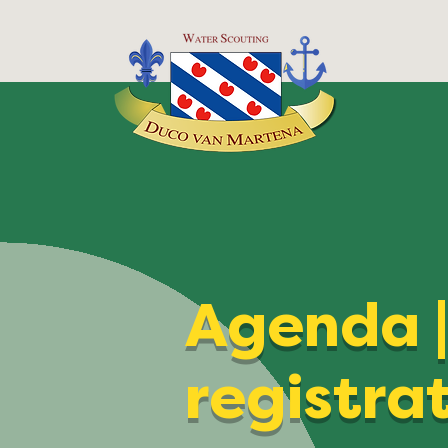
Agenda 
registra