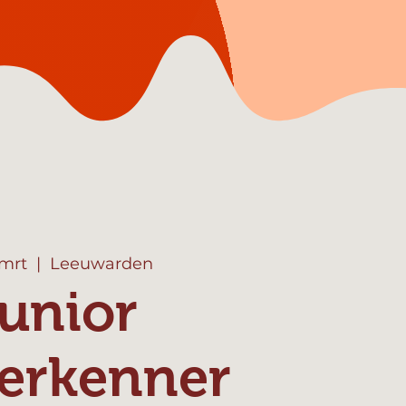
 mrt
  |  
Leeuwarden
unior
erkenner