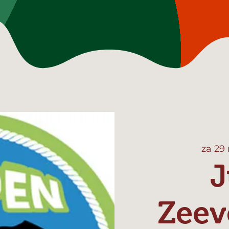
za 29
J
Zeev