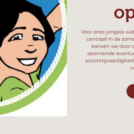
o
Voor onze jongste wat
centraal! In de zom
kanoën we door d
spannende avonture
scoutingvaardighed
v