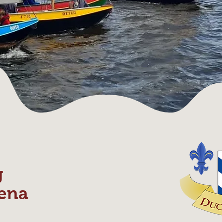
g
ena