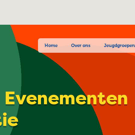
Home
Over ons
Jeugdgroepe
| Evenementen
tie