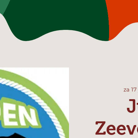
za 17 
J
Zeev