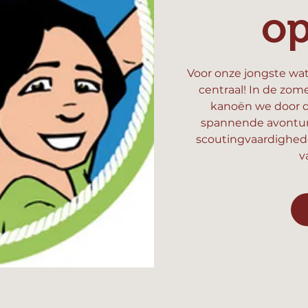
o
Voor onze jongste wat
centraal! In de zom
kanoën we door d
spannende avonture
scoutingvaardighed
v