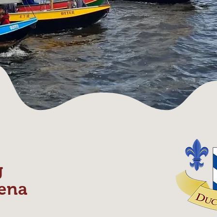
g
ena