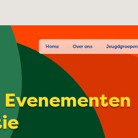
Home
Over ons
Jeugdgroepe
| Evenementen
tie