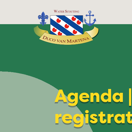
Agenda 
registra